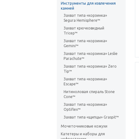
Инструменты для извлечения
камней
Захват типа «корзинка»
Segura Hemisphere™
Захват крючковидный
Tricep™
Захват типа «корзинка»
Gemini™
Захват типа «корзинка» Leslie
Parachute™
Захват типа «корзинка» Zero
Tip™
Захват типа «корзинка»
Escape™
Нитиноловая спираль Stone
Cone™
Захват типа «корзинка»
Optiflex™
Захват типа «щипцы» Graspit™
Мочеточниковые кожухи
Катетеры и наборы для
нефростомии