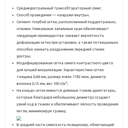
Среднеуретральный трансобтураторный слинг;
Способ проведения — «снаружи-внутрь»;
Сегмент голубой сетки, расположенный подуретрально,
сглажен. Уникальные запаянные края обеспечивают
следующие преимущества: снижает вероятность
деформации сетки при установке, а также потенциально
способно снижать раздражение передней стенки
уретры;
Модифицированная сетка синего контрастного цвета
для лучшей визуализации. Характеристики сетки:
толщина 0,66 мм, размер ячеек 1182 мкм, диаметр
2
волокна 0,15 мм, вес 100 г/м
;
На концах сетки имеются длинные тонкие дилятаторы,
которые благодаря небольшому диаметру создают
узкий ход в тканях и обеспечивают лёгкость проведения
петли, минимизируя травму;
В средней части слинга есть позиционер, облегчающий