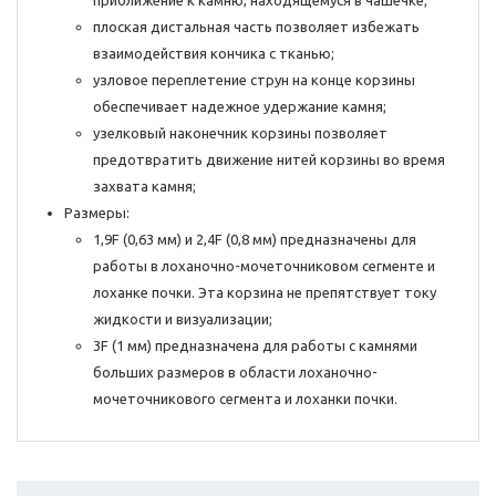
приближение к камню, находящемуся в чашечке;
плоская дистальная часть позволяет избежать
взаимодействия кончика с тканью;
узловое переплетение струн на конце корзины
обеспечивает надежное удержание камня;
узелковый наконечник корзины позволяет
предотвратить движение нитей корзины во время
захвата камня;
Размеры:
1,9F (0,63 мм) и 2,4F (0,8 мм) предназначены для
работы в лоханочно-мочеточниковом сегменте и
лоханке почки. Эта корзина не препятствует току
жидкости и визуализации;
3F (1 мм) предназначена для работы с камнями
больших размеров в области лоханочно-
мочеточникового сегмента и лоханки почки.