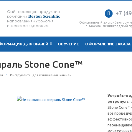
Сайт посвящен продукции
+7 (49
компании
Boston Scientific
направления «Урология
Официальный дистрибьютор-и
и женское здоровье»
г. Москва, Ленинградский пр
ФОРМАЦИЯ ДЛЯ ВРАЧЕЙ
ОБУЧЕНИЕ
ОФОРМЛЕНИЕ ЗАКАЗА
раль Stone Cone™
ия
Инструменты для извлечения камней
Устройство
ретропульт
Stone Cone™
все процеду
эффективнос
перемещение
мочеточника 