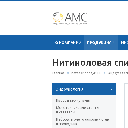
О КОМПАНИИ
ПРОДУКЦИЯ
ИН
Нитиноловая спи
Главная
Каталог продукции
Эндоуролог
Эндоурология
Проводники (струны)
Мочеточниковые стенты
и катетеры
Наборы: мочеточниковый стент
и проводник