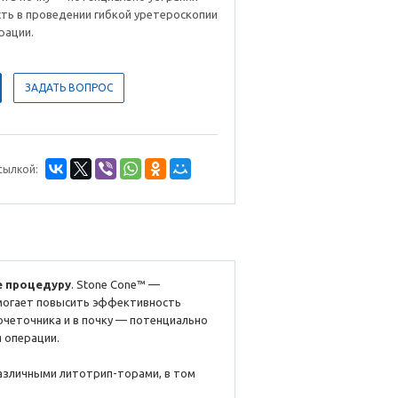
ть в проведении гибкой уретероскопии
рации.
ЗАДАТЬ ВОПРОС
сылкой:
 процедуру
. Stone Cone™ —
могает повысить эффективность
четочника и в почку — потенциально
 операции.
различными литотрип-торами, в том