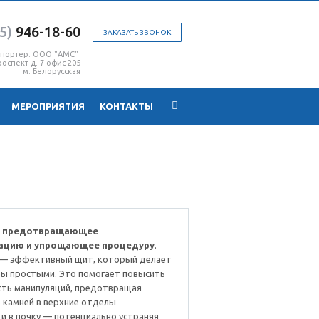
5)
946-18-60
ЗАКАЗАТЬ ЗВОНОК
мпортер: ООО "АМС"
оспект д. 7 офис 205
м. Белорусская
МЕРОПРИЯТИЯ
КОНТАКТЫ
, предотвращающее
ацию и упрощающее процедуру
.
 — эффективный щит, который делает
ры простыми. Это помогает повысить
ть манипуляций, предотвращая
 камней в верхние отделы
и в почку — потенциально устраняя