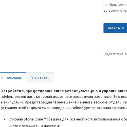
необходимос
во время опе
ЗАКАЗАТЬ
Поделиться с
Описание
Скачать
Устройство, предотвращающее ретропультацию и упрощающее
эффективный щит, который делает все процедуры простыми. Это по
манипуляций, предотвращая перемещение камней в верхние отделы мо
устраняя необходимость в проведении гибкой уретероскопии во время
Спираль Stone Cone™ создана для совмест-ного использования с 
числе с гольмиевым лазером;