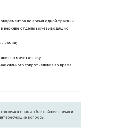
конкрементов во время одной тракции;
 в верхние отделы мочевыводящих
и камня;
вниз по мочеточнику;
чае сильного сопротивления во время
 свяжемся с вами в ближайшее время и
 интересующие вопросы.