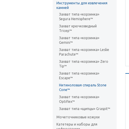
Инструменты для извлечения
камней
Захват типа «корзинка»
Segura Hemisphere™
Захват крючковидный
Tricep™
Захват типа «корзинка»
Gemini™
Захват типа «корзинка» Leslie
Parachute™
Захват типа «корзинка» Zero
Tip™
Захват типа «корзинка»
Escape™
Нитиноловая спираль Stone
Cone™
Захват типа «корзинка»
Optiflex™
Захват типа «щипцы» Graspit™
Мочеточниковые кожухи
Катетеры и наборы для
нефростомии