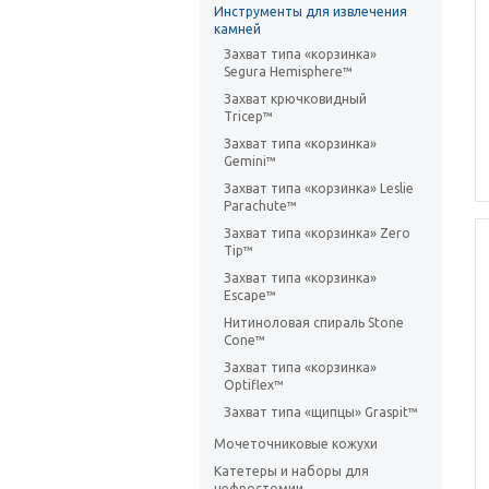
Инструменты для извлечения
камней
Захват типа «корзинка»
Segura Hemisphere™
Захват крючковидный
Tricep™
Захват типа «корзинка»
Gemini™
Захват типа «корзинка» Leslie
Parachute™
Захват типа «корзинка» Zero
Tip™
Захват типа «корзинка»
Escape™
Нитиноловая спираль Stone
Cone™
Захват типа «корзинка»
Optiflex™
Захват типа «щипцы» Graspit™
Мочеточниковые кожухи
Катетеры и наборы для
нефростомии