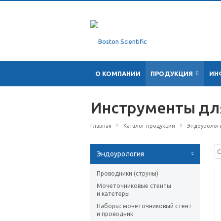
О КОМПАНИИ
ПРОДУКЦИЯ
ИН
Инструменты дл
Главная
Каталог продукции
Эндоуролог
Эндоурология
Проводники (струны)
Мочеточниковые стенты
и катетеры
Наборы: мочеточниковый стент
и проводник